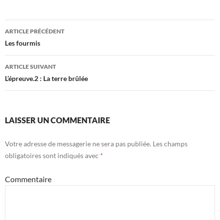
ARTICLE PRÉCÉDENT
Navigation
Les fourmis
des
ARTICLE SUIVANT
articles
L’épreuve.2 : La terre brûlée
LAISSER UN COMMENTAIRE
Votre adresse de messagerie ne sera pas publiée.
Les champs
obligatoires sont indiqués avec
*
Commentaire