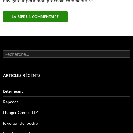
navigateur pour mon prochain commentaire.
R
e
c
h
e
ARTICLES RÉCENTS
r
c
h
L’éternéant
e
r
Rapaces
:
Hunger Games T.01
le voleur de foudre