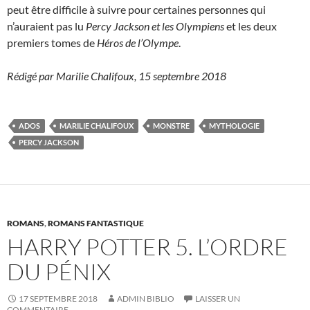
peut être difficile à suivre pour certaines personnes qui
n’auraient pas lu
Percy
Jackson
et
les
Olympiens
et les deux
premiers tomes de
Héros
de
l
’
Olympe
.
Rédigé par Marilie Chalifoux, 15 septembre 2018
ADOS
MARILIE CHALIFOUX
MONSTRE
MYTHOLOGIE
PERCY JACKSON
ROMANS
,
ROMANS FANTASTIQUE
HARRY POTTER 5. L’ORDRE
DU PÉNIX
17 SEPTEMBRE 2018
ADMIN BIBLIO
LAISSER UN
COMMENTAIRE