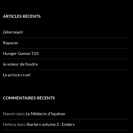
c
h
e
ARTICLES RÉCENTS
r
c
h
L’éternéant
e
r
Rapaces
:
Hunger Games T.01
le voleur de foudre
Le prince cruel
COMMENTAIRES RÉCENTS
Naomi
dans
Le Médecin d’Ispahan
Helena
dans
Starters volume 2 : Enders