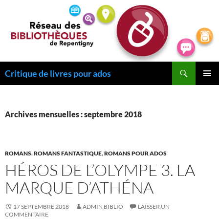
Recherche
Critique de livres pour ados
ALLER
MENU
AU
PRINCI
CONTENU
Archives mensuelles : septembre 2018
ROMANS
,
ROMANS FANTASTIQUE
,
ROMANS POUR ADOS
HÉROS DE L’OLYMPE 3. LA
MARQUE D’ATHÉNA
17 SEPTEMBRE 2018
ADMIN BIBLIO
LAISSER UN
COMMENTAIRE