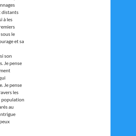
onnages
t distants
i à les
premiers
 sous le
ourage et sa
si son
s. Je pense
timent
qui
ie. Je pense
ravers les
la population
arés au
intrigue
 peux