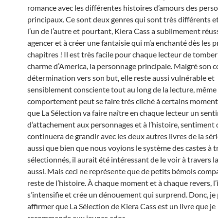
romance avec les différentes histoires d’amours des pers
principaux. Ce sont deux genres qui sont très différents e
l’un de l’autre et pourtant, Kiera Cass a sublimement réuss
agencer et à créer une fantaisie qui m’a enchanté dès les 
chapitres ! Il est très facile pour chaque lecteur de tomber
charme d’America, la personnage principale. Malgré son c
détermination vers son but, elle reste aussi vulnérable et
sensiblement consciente tout au long de la lecture, même 
comportement peut se faire très cliché à certains moment
que La Sélection va faire naître en chaque lecteur un sen
d’attachement aux personnages et à l’histoire, sentiment 
continuera de grandir avec les deux autres livres de la sér
aussi que bien que nous voyions le système des castes à t
sélectionnés, il aurait été intéressant de le voir à travers 
aussi. Mais ceci ne représente que de petits bémols comp
reste de l’histoire. À chaque moment et à chaque revers, l’
s’intensifie et crée un dénouement qui surprend. Donc, je
affirmer que La Sélection de Kiera Cass est un livre que je
recommande aux jeunes ados.