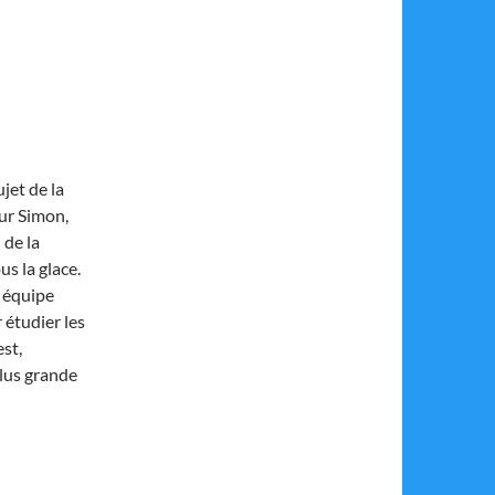
ujet de la
eur Simon,
 de la
s la glace.
n équipe
 étudier les
est,
plus grande