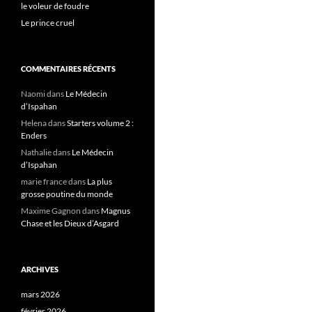
le voleur de foudre
:
Le prince cruel
COMMENTAIRES RÉCENTS
Naomi
dans
Le Médecin
d’Ispahan
Helena
dans
Starters volume 2 :
Enders
Nathalie
dans
Le Médecin
d’Ispahan
marie france
dans
La plus
grosse poutine du monde
Maxime Gagnon
dans
Magnus
Chase et les Dieux d’Asgard
ARCHIVES
mars 2026
février 2026