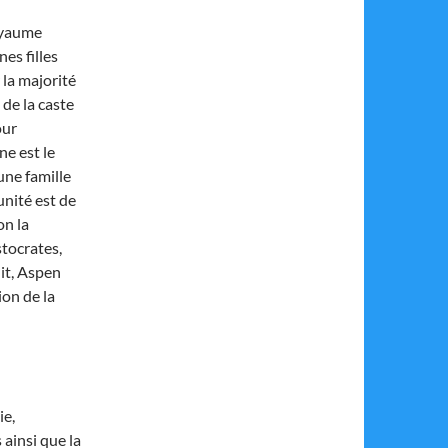
royaume
es filles
 la majorité
 de la caste
our
ne est le
une famille
unité est de
on la
stocrates,
dit, Aspen
ion de la
ie,
ainsi que la