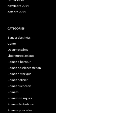
novembre 2014
octobre 2014
CATÉGORIES
Bandes dessinées
Conte
Documentaires
Littérature classique
Roman d'horreur
Roman de science-fiction
Roman historique
Roman policier
Roman québécois
Romans
Romans en anglais
Romans fantastique
Romans pour ados