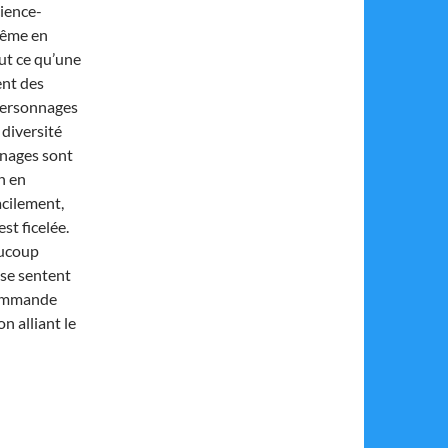
cience-
même en
out ce qu’une
ent des
 personnages
 diversité
onnages sont
n en
acilement,
st ficelée.
aucoup
s se sentent
ecommande
n alliant le