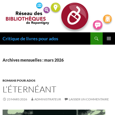
Recherche
Critique de livres pour ados
ALLER
MENU
AU
PRINCI
CONTENU
Archives mensuelles : mars 2026
ROMANS POUR ADOS
L’ÉTERNÉANT
23 MARS 2026
ADMINISTRATEUR
LAISSER UN COMMENTAIRE