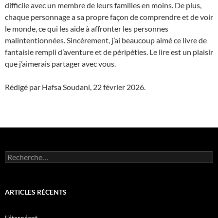
difficile avec un membre de leurs familles en moins. De plus,
chaque personnage a sa propre façon de comprendre et de voir
le monde, ce qui les aide à affronter les personnes
malintentionnées. Sincèrement, j’ai beaucoup aimé ce livre de
fantaisie rempli d’aventure et de péripéties. Le lire est un plaisir
que j’aimerais partager avec vous.
Rédigé par Hafsa Soudani, 22 février 2026.
R
e
c
h
e
ARTICLES RÉCENTS
r
c
h
L’éternéant