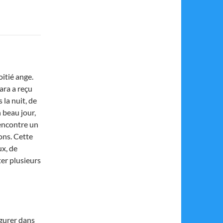
oitié ange.
ara a reçu
 la nuit, de
 beau jour,
rencontre un
ons. Cette
ux, de
ter plusieurs
igurer dans