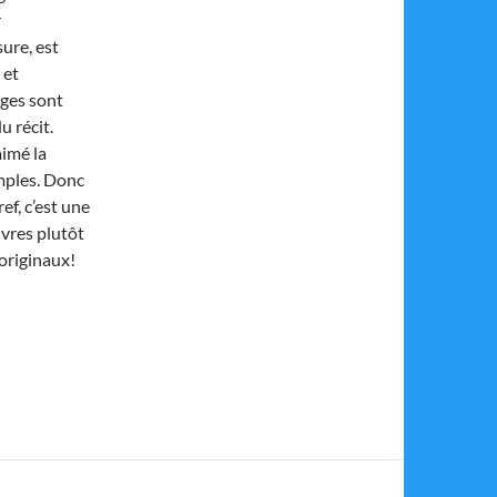
r
sure, est
 et
ages sont
u récit.
aimé la
imples. Donc
ref, c’est une
ivres plutôt
 originaux!