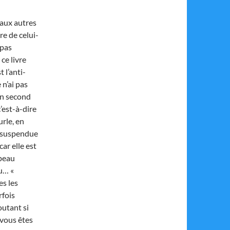
 aux autres
re de celui-
 pas
ce livre
t l’anti-
 n’ai pas
En second
c’est-à-dire
urle, en
, suspendue
ar elle est
 peau
nu… «
es les
rfois
outant si
i vous êtes