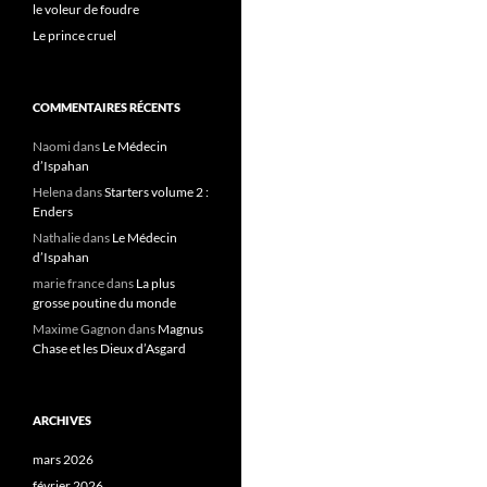
le voleur de foudre
:
Le prince cruel
COMMENTAIRES RÉCENTS
Naomi
dans
Le Médecin
d’Ispahan
Helena
dans
Starters volume 2 :
Enders
Nathalie
dans
Le Médecin
d’Ispahan
marie france
dans
La plus
grosse poutine du monde
Maxime Gagnon
dans
Magnus
Chase et les Dieux d’Asgard
ARCHIVES
mars 2026
février 2026