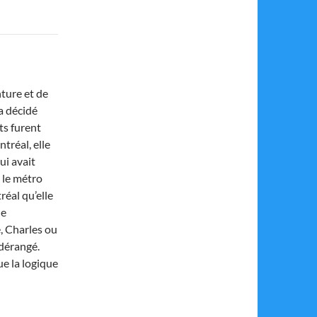
nture et de
a décidé
ts furent
tréal, elle
ui avait
s le métro
réal qu’elle
de
, Charles ou
 dérangé.
ue la logique