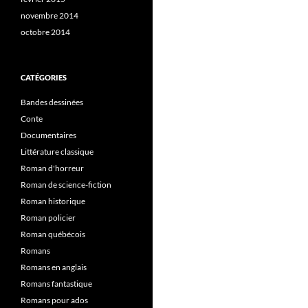
novembre 2014
octobre 2014
CATÉGORIES
Bandes dessinées
Conte
Documentaires
Littérature classique
Roman d'horreur
Roman de science-fiction
Roman historique
Roman policier
Roman québécois
Romans
Romans en anglais
Romans fantastique
Romans pour ados