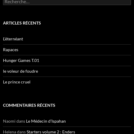
R
e
c
h
e
ARTICLES RÉCENTS
r
c
h
L’éternéant
e
r
Rapaces
:
Hunger Games T.01
le voleur de foudre
Le prince cruel
COMMENTAIRES RÉCENTS
Naomi
dans
Le Médecin d’Ispahan
Helena
dans
Starters volume 2 : Enders