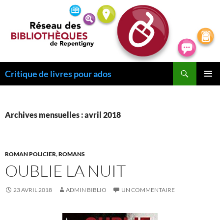
Recherche
Critique de livres pour ados
ALLER
MENU
AU
PRINCI
CONTENU
Archives mensuelles : avril 2018
ROMAN POLICIER
,
ROMANS
OUBLIE LA NUIT
23 AVRIL 2018
ADMIN BIBLIO
UN COMMENTAIRE