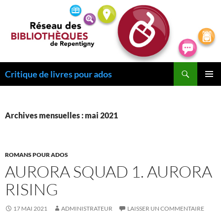
Recherche
Critique de livres pour ados
ALLER
MENU
AU
PRINCI
CONTENU
Archives mensuelles : mai 2021
ROMANS POUR ADOS
AURORA SQUAD 1. AURORA
RISING
17 MAI 2021
ADMINISTRATEUR
LAISSER UN COMMENTAIRE