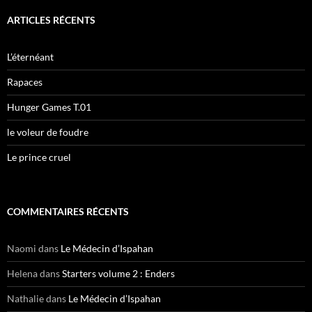
h
e
ARTICLES RÉCENTS
r
c
h
L’éternéant
e
r
Rapaces
:
Hunger Games T.01
le voleur de foudre
Le prince cruel
COMMENTAIRES RÉCENTS
Naomi
dans
Le Médecin d’Ispahan
Helena
dans
Starters volume 2 : Enders
Nathalie
dans
Le Médecin d’Ispahan