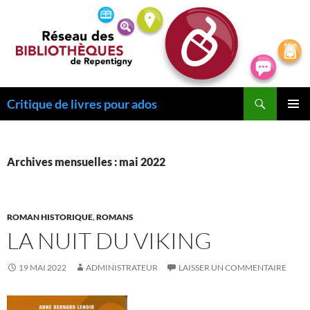
Recherche
Critique de livres pour ados
ALLER
MENU
AU
PRINCI
CONTENU
Archives mensuelles : mai 2022
ROMAN HISTORIQUE
,
ROMANS
LA NUIT DU VIKING
19 MAI 2022
ADMINISTRATEUR
LAISSER UN COMMENTAIRE