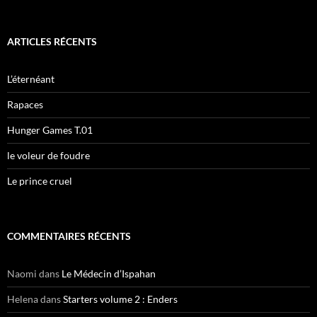
e
c
h
e
ARTICLES RÉCENTS
r
c
h
L’éternéant
e
r
Rapaces
:
Hunger Games T.01
le voleur de foudre
Le prince cruel
COMMENTAIRES RÉCENTS
Naomi
dans
Le Médecin d’Ispahan
Helena
dans
Starters volume 2 : Enders