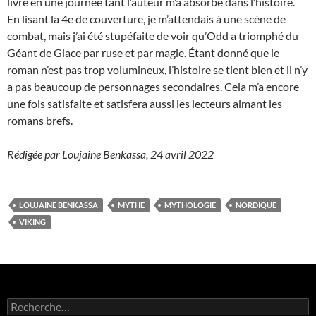
livre en une journée tant l’auteur m’a absorbé dans l’histoire.
En lisant la 4e de couverture, je m’attendais à une scène de
combat, mais j’ai été stupéfaite de voir qu’Odd a triomphé du
Géant de Glace par ruse et par magie. Étant donné que le
roman n’est pas trop volumineux, l’histoire se tient bien et il n’y
a pas beaucoup de personnages secondaires. Cela m’a encore
une fois satisfaite et satisfera aussi les lecteurs aimant les
romans brefs.
Rédigée par Loujaine Benkassa, 24 avril 2022
LOUJAINE BENKASSA
MYTHE
MYTHOLOGIE
NORDIQUE
VIKING
R