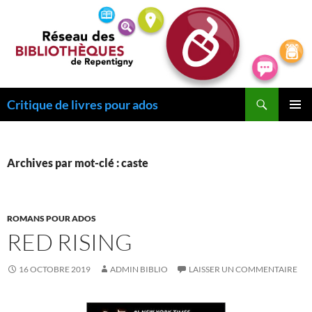
Recherche
Critique de livres pour ados
ALLER
MENU
AU
PRINCI
CONTENU
Archives par mot-clé : caste
ROMANS POUR ADOS
RED RISING
16 OCTOBRE 2019
ADMIN BIBLIO
LAISSER UN COMMENTAIRE