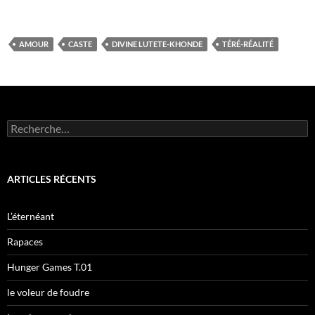
AMOUR
CASTE
DIVINE LUTETE-KHONDE
TÉRÉ-RÉALITÉ
R
e
c
h
e
ARTICLES RÉCENTS
r
c
h
L’éternéant
e
r
Rapaces
:
Hunger Games T.01
le voleur de foudre