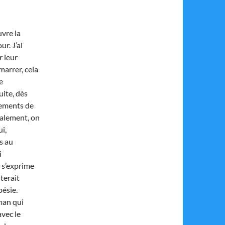
uvre la
r. J’ai
r leur
marrer, cela
e
ite, dès
nements de
galement, on
i,
s au
i
i s’exprime
terait
oésie.
man qui
avec le