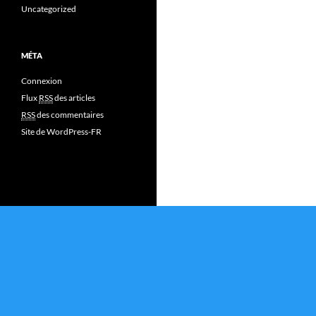
Uncategorized
MÉTA
Connexion
Flux
RSS
des articles
RSS
des commentaires
Site de WordPress-FR