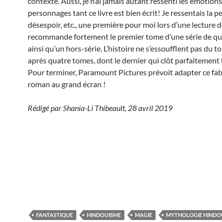
contexte. Aussi, je n’ai jamais autant ressenti les émotion
personnages tant ce livre est bien écrit! Je ressentais la pe
désespoir, etc., une première pour moi lors d’une lecture 
recommande fortement le premier tome d’une série de qua
ainsi qu’un hors-série. L’histoire ne s’essoufflent pas du 
après quatre tomes, dont le dernier qui clôt parfaitement l
Pour terminer, Paramount Pictures prévoit adapter ce fa
roman au grand écran !
Rédigé par Shania-Li Thibeault, 28 avril 2019
FANTASTIQUE
HINDOUISME
MAGIE
MYTHOLOGIE HINDO