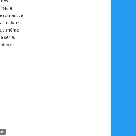
s des
ine, le
de roman. Je
tre livres
tout, même
a série.
buleux
UE