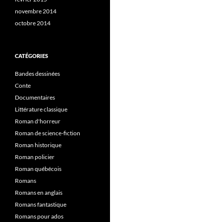
novembre 2014
octobre 2014
CATÉGORIES
Bandes dessinées
Conte
Documentaires
Littérature classique
Roman d'horreur
Roman de science-fiction
Roman historique
Roman policier
Roman québécois
Romans
Romans en anglais
Romans fantastique
Romans pour ados