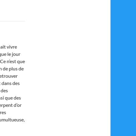
ait vivre
ue le jour
Ce n’est que
n de plus de
retrouver
t dans des
 des
nsi que des
erpent d’or
res
tumultueuse,