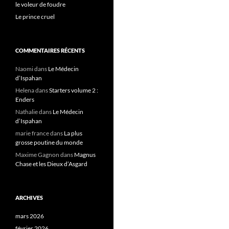
le voleur de foudre
:
Le prince cruel
COMMENTAIRES RÉCENTS
Naomi
dans
Le Médecin
d’Ispahan
Helena
dans
Starters volume 2 :
Enders
Nathalie
dans
Le Médecin
d’Ispahan
marie france
dans
La plus
grosse poutine du monde
Maxime Gagnon
dans
Magnus
Chase et les Dieux d’Asgard
ARCHIVES
mars 2026
février 2026