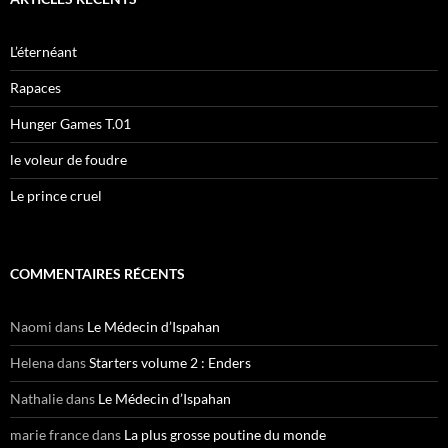
r
c
h
L’éternéant
e
r
Rapaces
:
Hunger Games T.01
le voleur de foudre
Le prince cruel
COMMENTAIRES RÉCENTS
Naomi
dans
Le Médecin d’Ispahan
Helena
dans
Starters volume 2 : Enders
Nathalie
dans
Le Médecin d’Ispahan
marie france
dans
La plus grosse poutine du monde