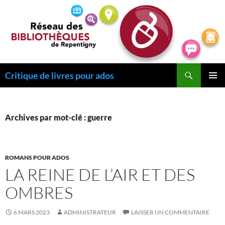
Recherche
Critique de livres pour ados
ALLER
MENU
AU
PRINCI
CONTENU
Archives par mot-clé : guerre
ROMANS POUR ADOS
LA REINE DE L’AIR ET DES
OMBRES
6 MARS 2023
ADMINISTRATEUR
LAISSER UN COMMENTAIRE