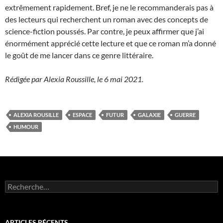
extrêmement rapidement. Bref, je ne le recommanderais pas à
des lecteurs qui recherchent un roman avec des concepts de
science-fiction poussés. Par contre, je peux affirmer que j’ai
énormément apprécié cette lecture et que ce roman m’a donné
le goût de me lancer dans ce genre littéraire.
Rédigée par Alexia Roussille, le 6 mai 2021.
ALEXIA ROUSILLE
ESPACE
FUTUR
GALAXIE
GUERRE
HUMOUR
R
e
c
h
e
ARTICLES RÉCENTS