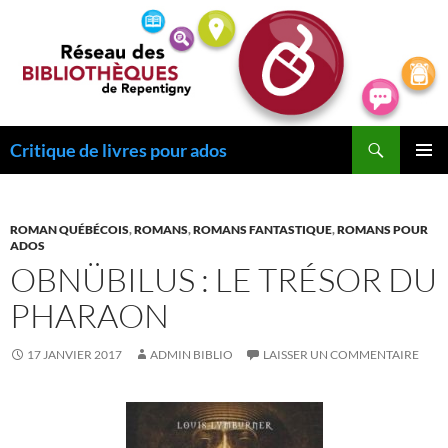
Recherche
Critique de livres pour ados
ALLER
MENU
AU
PRINCI
CONTENU
ROMAN QUÉBÉCOIS
,
ROMANS
,
ROMANS FANTASTIQUE
,
ROMANS POUR
ADOS
OBNÜBILUS : LE TRÉSOR DU
PHARAON
17 JANVIER 2017
ADMIN BIBLIO
LAISSER UN COMMENTAIRE