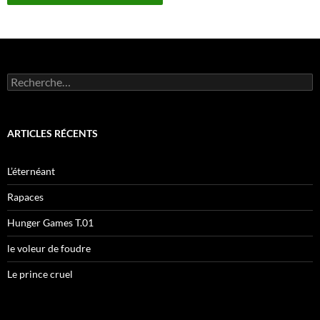
R
e
c
h
e
ARTICLES RÉCENTS
r
c
h
L’éternéant
e
r
Rapaces
:
Hunger Games T.01
le voleur de foudre
Le prince cruel